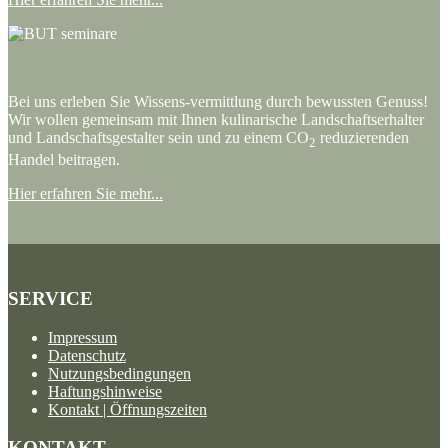
Bei uns erleben Sie Wissens-vermittlung durch bewussten Genuss!
Wir wollen gemeinsam mit Ihnen kulinarische Landschaftserhalter
und Landschaftsgestalter sein und zu einem CO
reduzierenden
2
Handel beitragen.
Hier erfahren Sie mehr...
SERVICE
Impressum
Datenschutz
Nutzungsbedingungen
Haftungshinweise
Kontakt | Öffnungszeiten
KONTAKT