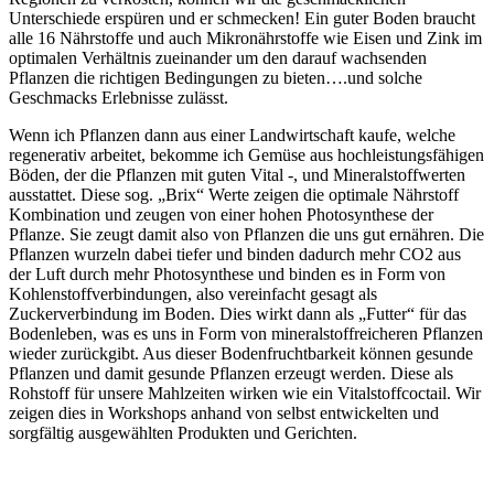
Unterschiede erspüren und er schmecken! Ein guter Boden braucht
alle 16 Nährstoffe und auch Mikronährstoffe wie Eisen und Zink im
optimalen Verhältnis zueinander um den darauf wachsenden
Pflanzen die richtigen Bedingungen zu bieten….und solche
Geschmacks Erlebnisse zulässt.
Wenn ich Pflanzen dann aus einer Landwirtschaft kaufe, welche
regenerativ arbeitet, bekomme ich Gemüse aus hochleistungsfähigen
Böden, der die Pflanzen mit guten Vital -, und Mineralstoffwerten
ausstattet. Diese sog. „Brix“ Werte zeigen die optimale Nährstoff
Kombination und zeugen von einer hohen Photosynthese der
Pflanze. Sie zeugt damit also von Pflanzen die uns gut ernähren. Die
Pflanzen wurzeln dabei tiefer und binden dadurch mehr CO2 aus
der Luft durch mehr Photosynthese und binden es in Form von
Kohlenstoffverbindungen, also vereinfacht gesagt als
Zuckerverbindung im Boden. Dies wirkt dann als „Futter“ für das
Bodenleben, was es uns in Form von mineralstoffreicheren Pflanzen
wieder zurückgibt. Aus dieser Bodenfruchtbarkeit können gesunde
Pflanzen und damit gesunde Pflanzen erzeugt werden. Diese als
Rohstoff für unsere Mahlzeiten wirken wie ein Vitalstoffcoctail. Wir
zeigen dies in Workshops anhand von selbst entwickelten und
sorgfältig ausgewählten Produkten und Gerichten.