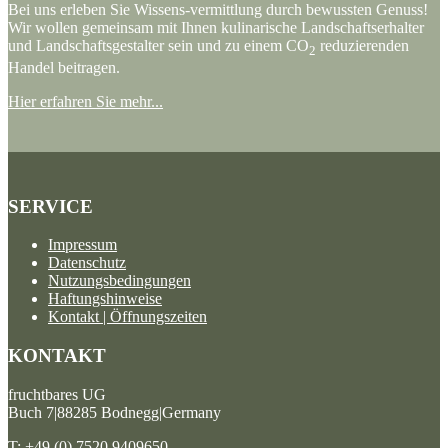
Bei uns erleben Sie Wissens-vermittlung durch bewussten Genuss!
Wir wollen gemeinsam mit Ihnen kulinarische Landschaftserhalter
und Landschaftsgestalter sein und zu einem CO
reduzierenden
2
Handel beitragen.
Hier erfahren Sie mehr...
SERVICE
Impressum
Datenschutz
Nutzungsbedingungen
Haftungshinweise
Kontakt | Öffnungszeiten
KONTAKT
fruchtbares UG
Buch 7|88285 Bodnegg|Germany
T: +49 (0) 7520 9409650