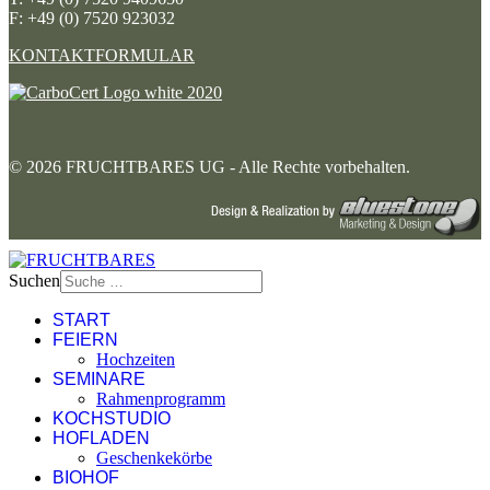
F: +49 (0) 7520 923032
KONTAKTFORMULAR
© 2026 FRUCHTBARES UG - Alle Rechte vorbehalten.
Suchen
START
FEIERN
Hochzeiten
SEMINARE
Rahmenprogramm
KOCHSTUDIO
HOFLADEN
Geschenkekörbe
BIOHOF